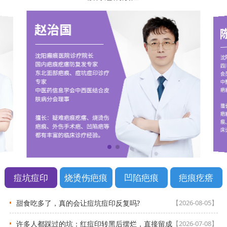
痘坑痘印
烧烫伤疤痕
凹陷疤痕
疤痕疙瘩
甜食吃多了，真的会让痘坑痘印反复吗?
【2026-08-05】
许多人都踩过的坑：红痘印转黑后摆烂，直接留成
【2026-07-08】