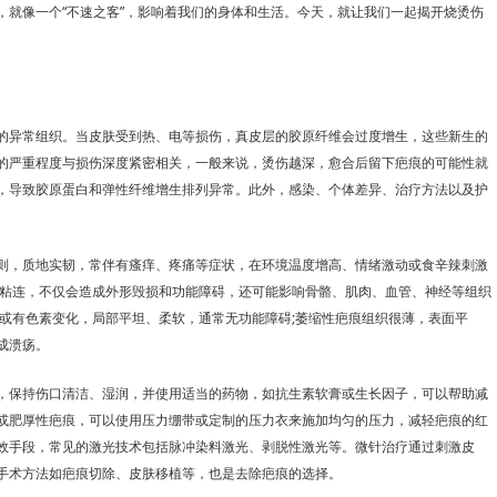
像一个“不速之客”，影响着我们的身体和生活。今天，就让我们一起揭开烧烫伤
异常组织。当皮肤受到热、电等损伤，真皮层的胶原纤维会过度增生，这些新生的
的严重程度与损伤深度紧密相关，一般来说，烫伤越深，愈合后留下疤痕的可能性就
，导致胶原蛋白和弹性纤维增生排列异常。此外，感染、个体差异、治疗方法以及护
，质地实韧，常伴有瘙痒、疼痛等症状，在环境温度增高、情绪激动或食辛辣刺激
密粘连，不仅会造成外形毁损和功能障碍，还可能影响骨骼、肌肉、血管、神经等组织
糙或有色素变化，局部平坦、柔软，通常无功能障碍;萎缩性疤痕组织很薄，表面平
成溃疡。
保持伤口清洁、湿润，并使用适当的药物，如抗生素软膏或生长因子，可以帮助减
或肥厚性疤痕，可以使用压力绷带或定制的压力衣来施加均匀的压力，减轻疤痕的红
效手段，常见的激光技术包括脉冲染料激光、剥脱性激光等。微针治疗通过刺激皮
手术方法如疤痕切除、皮肤移植等，也是去除疤痕的选择。