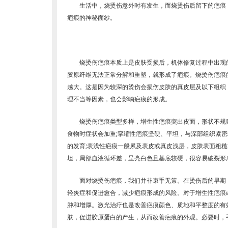
生活中，烧烫伤意外时有发生，而烧烫伤后留下的疤痕，就
疤痕的神秘面纱。
烧烫伤疤痕本质上是皮肤受损后，机体修复过程中出现的
胶原纤维无法正常分解和重塑，就形成了疤痕。烧烫伤疤痕
越大。这是因为较深的烫伤会损伤皮肤的真皮层及以下组织
理不当等因素，也会影响疤痕的形成。
烧烫伤疤痕类型多样，增生性疤痕突出皮面，形状不规则
食物时症状会加重;挛缩性疤痕坚硬、平坦，与深部组织紧
的发育;表浅性疤痕一般累及表皮或真皮浅层，皮肤表面粗
坦，局部血液循环差，呈亮白色且基底较硬，很容易破裂形
面对烧烫伤疤痕，我们并非束手无策。在烫伤后的早期，
轻炎症和促进愈合，减少疤痕形成的风险。对于增生性疤痕
肿和增厚。激光治疗也是改善疤痕颜色、质地和平整度的有
肤，促进胶原蛋白的产生，从而改善疤痕的外观。必要时，