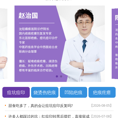
痘坑痘印
烧烫伤疤痕
凹陷疤痕
疤痕疙瘩
甜食吃多了，真的会让痘坑痘印反复吗?
【2026-08-05】
许多人都踩过的坑：红痘印转黑后摆烂，直接留成
【2026-07-08】