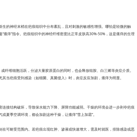
生的神经末梢在疤痕组织中分布紊乱，且对刺激的敏感性增强。哪怕是轻微的触
瘙痒”指令。疤痕组织中的神经纤维密度比正常皮肤高30%-50%，这是瘙痒的生理
成纤维细胞活跃，分泌大量胶原蛋白的同时，也会释放组胺、白三烯等炎症介质。
尤其当疤痕受到感染（如细菌、真菌侵入）时，炎症反应加剧，瘙痒为明显。
连接结构破坏，导致保水能力下降、屏障功能减弱。干燥的环境会进一步剥夺疤痕
或夏季空调环境，都会加剧这种干燥，让瘙痒“雪上加霜”。
在可耐受范围内。若疤痕出现红肿、渗液或快速增大，需及时就医，排除感染或恶